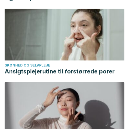
mechanism.
Journal of Ethnopharmacology
,
169
, 60–
68. https://doi.org/10.1016/j.jep.2015.03.064.
Jalwal, P., Middha, A., & Ramchander, C. (2017). Recent
advances on senna as a laxative: A comprehensive
review.
Journal of Pharmacognosy and Phytochemistry
JPP
,
349
(62), 349–353. Retrieved from
http://www.phytojournal.com/archives/2017/vol6issue2/PartF/
2-92-932.pdf.
SKØNHED OG SELVPLEJE
Kregiel D, Pawlikowska E, Antolak H.
Urtica
spp.: Ordinary
Ansigtsplejerutine til forstørrede porer
Plants with Extraordinary Properties.
Molecules
.
2018;23(7):1664. Published 2018 Jul 9.
doi:10.3390/molecules23071664.
Kumar D, et al. (2016). Natural polymers and herbal
medicine based therapy for colonic diseases.
florajournal.com/archives/2016/vol4issue3/PartA/4-6-5-
393.pdf
.