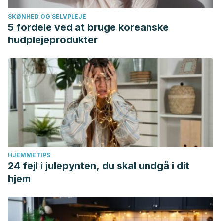
Noergaard M, Traerup Andersen J, et al. Long term
SKØNHED OG SELVPLEJE
treatment with stimulant laxatives – clinical evidence for
5 fordele ved at bruge koreanske
effectiveness and safety? Scandinavian Journal of
hudplejeprodukter
Gastroenterology. Enero 2019. 54 (1): 27-34.
HJEMMETIPS
24 fejl i julepynten, du skal undgå i dit
hjem