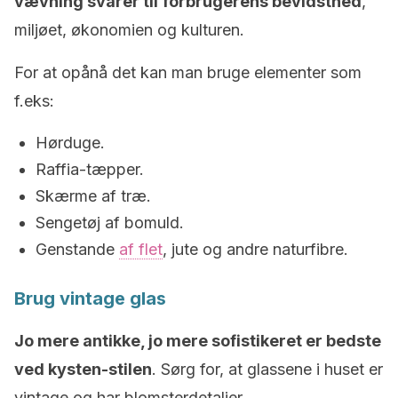
vævning svarer til
forbrugerens
bevidsthed
,
miljøet, økonomien og kulturen.
For at opånå det kan man bruge elementer som
f.eks:
Hørduge.
Raffia-tæpper.
Skærme af træ.
Sengetøj af bomuld.
Genstande
af flet
, jute og andre naturfibre.
Brug vintage glas
Jo mere antikke, jo mere sofistikeret er bedste
ved kysten-stilen
. Sørg for, at glassene i huset er
vintage og har blomsterdetaljer.