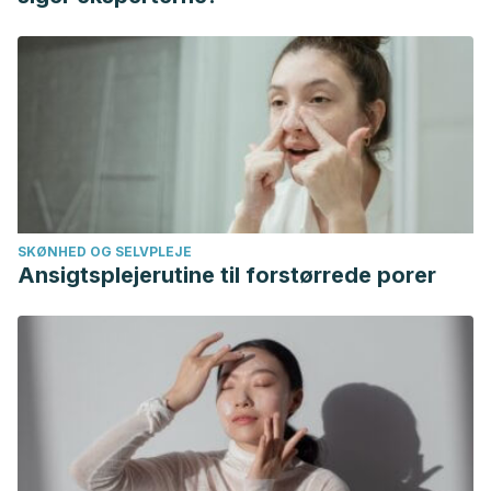
para-hacer-que-tu-casa-sea-mas-relajante/26686
SKØNHED OG SELVPLEJE
Ansigtsplejerutine til forstørrede porer