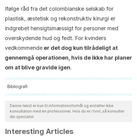
Ifølge råd fra det colombianske selskab for
plastisk, æstetisk og rekonstruktiv kirurgi er
indgrebet hensigtsmæssigt for personer med
overskydende hud og fedt. For kvinders
vedkommende
er det dog kun tilrådeligt at
gennemgå operationen, hvis de ikke har planer
om at blive gravide igen
.
Bibliografi
Alle citerede kilder blev grundigt gennemgået af vores team
for at sikre deres kvalitet, pålidelighed, aktualitet og validitet.
Denne tekst er kun til informationsformål og erstatter ikke
konsultation med en professionel. Hvis du er i tvivl, så konsulter
Bibliografien i denne artikel blev betragtet som pålidelig og af
din specialist.
akademisk eller videnskabelig nøjagtighed.
Interesting Articles
Abdominoplastia. Sociedad Colombiana de Cirugía Plástica