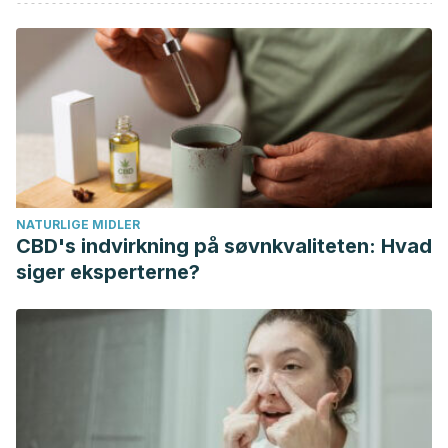
Estética y Reconstructiva. Colombia.
https://www.cirugiaplastica.org.co/procedimientos/cirugias-
plasticas-esteticas/cirugias-corporales/abdominmoplastia/
Báez M. Corriente de estimulación rusa Kotz. Academia.
Estados Unidos.
https://www.academia.edu/35206394/CORRIENTE_DE_EST
Cárdenas Camarena L, Dorado C, González H, Guerrero
MT, Sander M. Rol de la carboxiterapia en la mejora de la
NATURLIGE MIDLER
calidad de piel antes de ritidoplastia. Cirugía Plástica Ibero-
CBD's indvirkning på søvnkvaliteten: Hvad
Latinoamericana. Vol. 46. Núm. 1. pp. 99-106. España; 2020.
siger eksperterne?
https://scielo.isciii.es/pdf/cpil/v46n1/1989-2055-cpil-46-01-
0099.pdf
Electrolipólisis. Sociedad Española de Medicina Estética.
https://www.seme.org/pacientes/tecnicas-y-
tratamientos/electrolipolisis
Ferraro GM, Torreiro A, Lafrenz M. Criolipólisis plana: