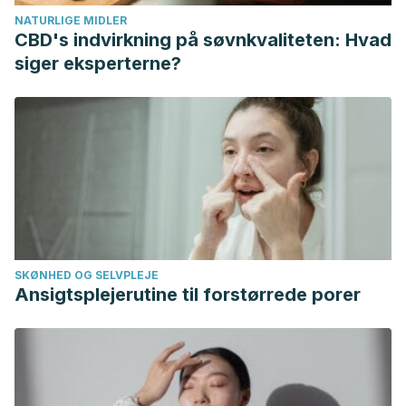
ffb8-4858-859c-794ac2d91a69%7D
NATURLIGE MIDLER
Citron Machón G, Poveda Xatruch J. La cicatrización
CBD's indvirkning på søvnkvaliteten: Hvad
queloide. Acta Médica Costarricense. Vol. 50. Núm. 2. Costa
siger eksperterne?
rica; 2009. https://www.mendeley.com/catalogue/27f27d1c-
a4c7-3339-9024-0ace52d67f99/?
utm_source=desktop&utm_medium=1.19.4&utm_campaign=o
3ed1-46aa-bf48-8e329daf643b%7D
Desoximetasone topical. Drugs.com. Estados Unidos; 2021.
https://www.drugs.com/mtm_esp/desoximetasone-
topical.html
Enríquez Merino J, Martha C. Opciones terapéuticas para
SKØNHED OG SELVPLEJE
cicatrices queloides e hipertróficas. Revista del Centro
Ansigtsplejerutine til forstørrede porer
Dermatológico Pascua. Vol. 16. Núm. 2. pp. 80-84. México;
2007. https://www.mendeley.com/catalogue/9b00e3cc-
b2f8-3547-9044-505618c38426/?
utm_source=desktop&utm_medium=1.19.4&utm_campaign=op