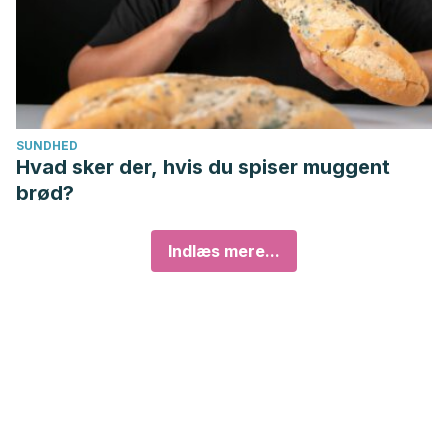
Lim TG. Skin anti-inflammatory activity of rose petal extract
(Rosa gallica) through reduction of MAPK signaling
pathway. Food Sci Nutr. 2018 Oct 25;6(8):2560-2567. doi:
10.1002/fsn3.870. PMID: 30510758; PMCID: PMC6261181.
SUNDHED
Hvad sker der, hvis du spiser muggent
brød?
Indlæs mere...