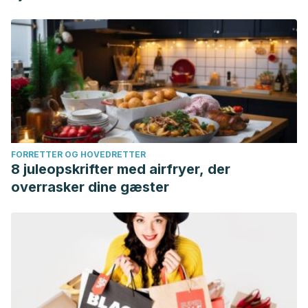
de Dermatología. Vol. 19. pp. 218-228. Colombia; 2011.
https://revistasocolderma.org/sites/default/files/enfoque_y_m
Jaén Olasolo P. Toxina botulínica, usos revolucionarios.
Fundación Piel Sana. Academia Española de Dermatología
y Venereología. España; 2016.
https://fundacionpielsana.es/estetica/toxina-botulinica-
usos-revolucionarios
Los queloides y las cicatrices hipertróficas. Medicina
FORRETTER OG HOVEDRETTER
Integral. Vol. 38. Núm. 9. pp. 385-389. Año 2001.
8 juleopskrifter med airfryer, der
https://www.elsevier.es/es-revista-medicina-integral-63-
overrasker dine gæster
articulo-los-queloides-cicatrices-hipertroficas-
13022951#:~:text=Los%20queloides%20se%20distinguen%
Lozada Urbani J, Quintero Larróvere M, Soto Montenegro
A. Uso de imanes en el tratamiento de queloides
auriculares. Cirugía Plástica Ibero-Latinoamericana. Vol. 43.
Núm. 2. España; 2017. https://medes.com/publication/123756