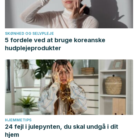
Luciano, Carmen, et al. “Dificultades y barreras del
terapeuta en el aprendizaje de la Terapia de Aceptación y
Compromiso (ACT).”
International journal of psychology
and psychological therapy
16.3 (2016): 357-373.
SKØNHED OG SELVPLEJE
5 fordele ved at bruge koreanske
hudplejeprodukter
HJEMMETIPS
24 fejl i julepynten, du skal undgå i dit
hjem