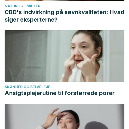
(2013). Ann Robinson; Jennifer Jolly (eds.).
Kazimierz
NATURLIGE MIDLER
Dabrowski – A Life of Positive Maladjustment (1902-
CBD's indvirkning på søvnkvaliteten: Hvad
1980)
.
A Century of Contributions to Gifted Education:
siger eksperterne?
Illuminating Lives
. London: Routledge. pp. 181–198.
Rodríguez, Magda Yaneth Acevedo, and Leidy Mayerly
Gélvez Gafaro. “Estrategias de intervención cognitivo
conductual en un caso de depresión persistente.”
Revista
Virtual Universidad Católica del Norte
55 (2018): 201-217.
Sidoli, Mara (1983). “De-Integration and Re-Integration in
the First Two Weeks of Life”.
J. Anal. Psychol
. 28(3): 201–
212.
SKØNHED OG SELVPLEJE
Yalom, I. D. (1980). Existential Psychotherapy. New York:
Ansigtsplejerutine til forstørrede porer
Basic Books.
Skrzyniarz, Ryszard. “Lublin teachers, lecturers and
masters of Kazimierz Dąbrowski: discovering the
biography.”
Polska Myśl Pedagogiczna
5.5 (2019).