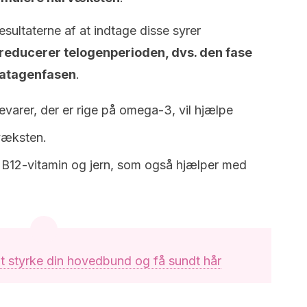
resultaterne af at indtage disse syrer
 reducerer telogenperioden, dvs. den fase
katagenfasen
.
devarer, der er rige på omega-3, vil hjælpe
væksten.
å B12-vitamin og jern, som også hjælper med
l at styrke din hovedbund og få sundt hår