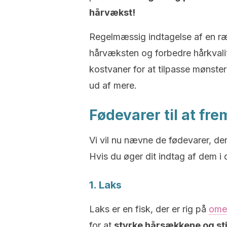
hårvækst!
Regelmæssig indtagelse af en ræ
hårvæksten og forbedre hårkvalit
kostvaner for at tilpasse mønstere
ud af mere.
Fødevarer til at f
Vi vil nu nævne de fødevarer, d
Hvis du øger dit indtag af dem i 
1. Laks
Laks er en fisk, der er rig på
ome
for at
styrke hårsækkene og s