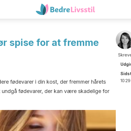
ør spise for at fremme
Skreve
Udgi
Sids
10:29
dere fødevarer i din kost, der fremmer hårets
t undgå fødevarer, der kan være skadelige for