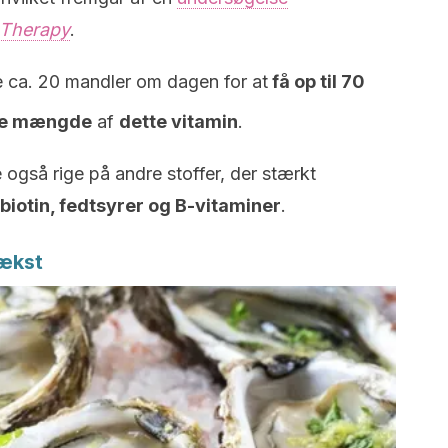
 Therapy
.
ge ca. 20 mandler om dagen for at
få op til 70
ige mængde
af
dette vitamin
.
 også rige på andre stoffer, der stærkt
biotin, fedtsyrer og B-vitaminer
.
vækst