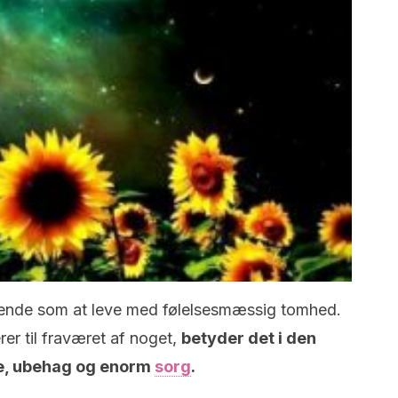
mmende som at leve med følelsesmæssig tomhed.
er til fraværet af noget,
betyder det i den
se, ubehag og enorm
sorg
.