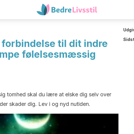
Udgi
Sids
orbindelse til dit indre
æmpe følelsesmæssig
 tomhed skal du lære at elske dig selv over
 der skader dig. Lev i og nyd nutiden.