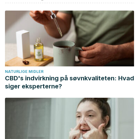
Hausmann S. The Impact of Cocoa Flavanols on
Cardiovascular Health. Phytother Res. 2016 Oct;30(10):1641-
1657.
Warrilow A, Mellor D, McKune A, Pumpa K. Dietary fat, fibre,
satiation, and satiety-a systematic review of acute studies.
Eur J Clin Nutr. 2019 Mar;73(3):333-344.
Yuan S, Li X, Jin Y, Lu J. Chocolate Consumption and Risk
of Coronary Heart Disease, Stroke, and Diabetes: A Meta-
NATURLIGE MIDLER
Analysis of Prospective Studies.
Nutrients
. 2017;9(7):688.
CBD's indvirkning på søvnkvaliteten: Hvad
Published 2017 Jul 2. doi:10.3390/nu9070688
siger eksperterne?
Valenzuela B, A. (2007). EL CHOCOLATE, UN PLACER
SALUDABLE. Revista Chilena de Nutrición.
https://doi.org/10.4067/S0717-75182007000300001
Allgrove, J., Farrell, E., Gleeson, M., & Williamson, G. (2011).
El consumo regular de chocolate negro disminuye la
agresión oxidativa y aumenta la movilización de ácidos