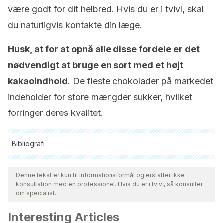
være godt for dit helbred. Hvis du er i tvivl, skal
du naturligvis kontakte din læge.
Husk, at for at opnå alle disse fordele er det
nødvendigt at bruge en sort med et højt
kakaoindhold
. De fleste chokolader på markedet
indeholder for store mængder sukker, hvilket
forringer deres kvalitet.
Bibliografi
Alle citerede kilder blev grundigt gennemgået af vores team
for at sikre deres kvalitet, pålidelighed, aktualitet og validitet.
Denne tekst er kun til informationsformål og erstatter ikke
konsultation med en professionel. Hvis du er i tvivl, så konsulter
Bibliografien i denne artikel blev betragtet som pålidelig og af
din specialist.
akademisk eller videnskabelig nøjagtighed.
Interesting Articles
Vlachojannis J, Erne P, Zimmermann B, Chrubasik-