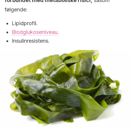
forbundet med metaboliske risici,
såsom
følgende:
Lipidprofil.
Blodglukoseniveau.
Insulinresistens.