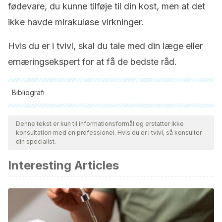
fødevare, du kunne tilføje til din kost, men at det
ikke havde mirakuløse virkninger.
Hvis du er i tvivl, skal du tale med din læge eller
ernæringsekspert for at få de bedste råd.
Bibliografi
Alle citerede kilder blev grundigt gennemgået af vores team
for at sikre deres kvalitet, pålidelighed, aktualitet og validitet.
Denne tekst er kun til informationsformål og erstatter ikke
konsultation med en professionel. Hvis du er i tvivl, så konsulter
Bibliografien i denne artikel blev betragtet som pålidelig og af
din specialist.
akademisk eller videnskabelig nøjagtighed.
Interesting Articles
Warrilow A., Mellor D., McKune A., Pumpa K., Dietary fat,
fibre, satiation and satiety – a systematic review of acute
studies. Eur J Clin Nutr, 2019. 73 (3): 333-344.
Reid SNS., Ryu JK., Kim Y., Hwan Jeon B., The effects of
fermented Laminaria japonica on short term working