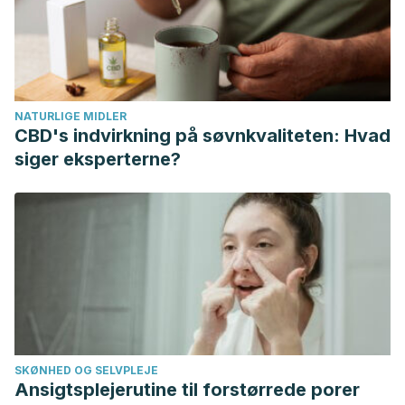
memory and physical fitness in the elderly. Evid Based
Complement Alternat Med, 2018.
NATURLIGE MIDLER
CBD's indvirkning på søvnkvaliteten: Hvad
siger eksperterne?
SKØNHED OG SELVPLEJE
Ansigtsplejerutine til forstørrede porer