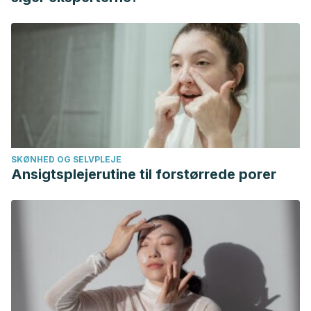
Gallego/publication/10961859_Flavonoids_Properties_and_an
Properties-and-antioxidizing-action.pdf
Sir Elkhatim, K. A., Elagib, R. A., & Hassan, A. B.
(2018).
Content of phenolic compounds and vitamin C and
antioxidant activity in wasted parts of Sudanese citrus
fruits.
Food science & nutrition
,
6
(5), 1214-1219.
https://www.ncbi.nlm.nih.gov/pmc/articles/PMC6060895/
Fukuchi, Y., Hiramitsu, M., Okada, M., Hayashi, S.,
SKØNHED OG SELVPLEJE
Nabeno, Y., Osawa, T., & Naito, M.
(2008). Lemon
Ansigtsplejerutine til forstørrede porer
polyphenols suppress diet-induced obesity by up-
regulation of mRNA levels of the enzymes involved in β-
oxidation in mouse white adipose tissue.
Journal of clinical
biochemistry and nutrition
,
43
(3), 201-209.
https://www.ncbi.nlm.nih.gov/pmc/articles/PMC2581754/