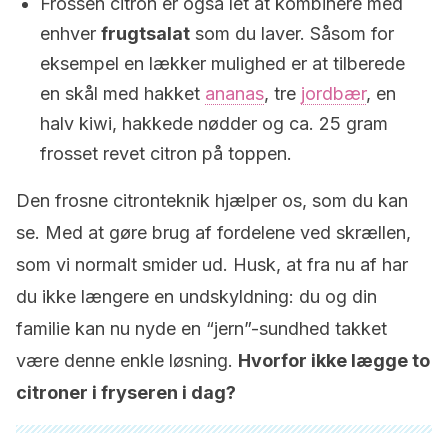
Frossen citron er også let at kombinere med
enhver
frugtsalat
som du laver. Såsom for
eksempel en lækker mulighed er at tilberede
en skål med hakket
ananas
, tre
jordbær
, en
halv kiwi, hakkede nødder og ca. 25 gram
frosset revet citron på toppen.
Den frosne citronteknik hjælper os, som du kan
se. Med at gøre brug af fordelene ved skrællen,
som vi normalt smider ud. Husk, at fra nu af har
du ikke længere en undskyldning: du og din
familie kan nu nyde en “jern”-sundhed takket
være denne enkle løsning.
Hvorfor ikke lægge to
citroner i fryseren i dag?