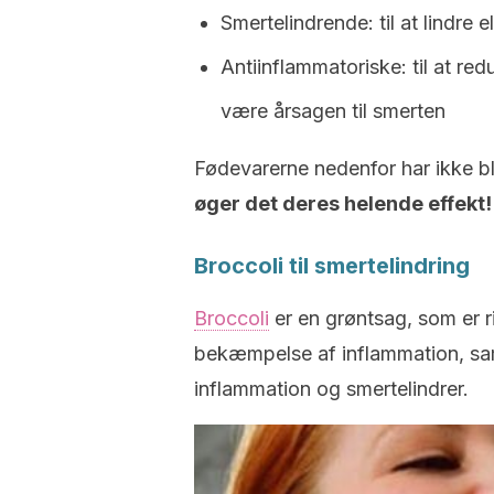
Smertelindrende: til at lindre e
Antiinflammatoriske: til at re
være årsagen til smerten
Fødevarerne nedenfor har ikke b
øger det deres helende effekt!
Broccoli til smertelindring
Broccoli
er en grøntsag, som er ri
bekæmpelse af inflammation, sam
inflammation og smertelindrer.