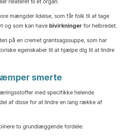
r relateret til et organ.
re mængder lidelse, som får folk til at tage
tivt og som kan have
bivirkninger
for helbredet.
riften på en cremet grøntsagssuppe, som har
riske egenskaber til at hjælpe dig til at lindre
kæmper smerte
æringsstoffer med specifikke helende
l af disse for at lindre en lang række af
mbinere to grundlæggende fordele: