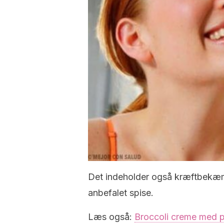
Det indeholder også kræftbekæmp
anbefalet spise.
Læs også:
Broccoli creme med 