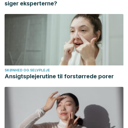
83. https://doi.org/10.3746/pnf.2018.23.1.77
siger eksperterne?
Laura P. Hale, MD, PhD, Maciej Chichlowski, PhD, Chau
T. Trinh, BS, Paula K. Greer, BS
(2010). La
suplementación dietética con jugo de piña fresco
disminuye la inflamación y la neoplasia colónica en ratones
con deficiencia de IL-10 con colitis,
Inflamatorio Bowel
Diseases
, Volumen 16, Número 12, 1 de diciembre de 2010,
Páginas 2012–2021,
https://doi.org/10.1002/ibd.21320
McGovern, D. P. B., Gardet, A., Törkvist, L., Goyette, P.,
SKØNHED OG SELVPLEJE
Essers, J., Taylor, K. D., … Seielstad, M
(2010).
Ansigtsplejerutine til forstørrede porer
Genome-wide association identifies multiple ulcerative
colitis susceptibility loci.
Nature Genetics
.
https://doi.org/10.1038/ng.549
Mingzhen Zhang, Changlong Xu, Dandan Liu, Moon
Kwon Han, Lixin Wang, Didier Merlin
(2018). Oral
Delivery of Nanoparticles Loaded With Ginger Active