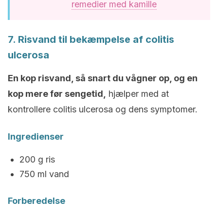
remedier med kamille
7. Risvand til bekæmpelse af
c
olitis
ulcerosa
En kop risvand, så snart du vågner op, og en
kop mere før sengetid,
hjælper med at
kontrollere
c
olitis ulcerosa
og dens symptomer.
Ingredienser
200 g ris
750 ml vand
Forberedelse