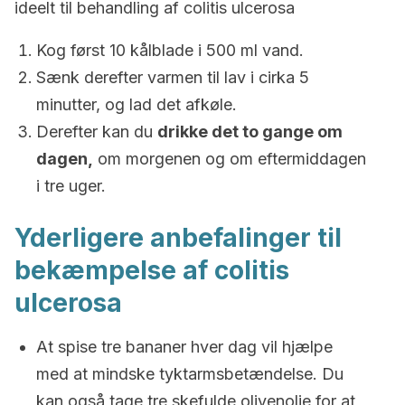
ideelt til behandling af
c
olitis ulcerosa
Kog først 10 kålblade i 500 ml vand.
Sænk derefter varmen til lav i cirka 5
minutter, og lad det afkøle.
Derefter kan du
drikke det to gange om
dagen,
om morgenen og om eftermiddagen
i tre uger.
Yderligere anbefalinger til
bekæmpelse af
c
olitis
ulcerosa
At spise tre bananer hver dag vil hjælpe
med at mindske tyktarmsbetændelse.
Du
kan også tage tre skefulde olivenolie for at