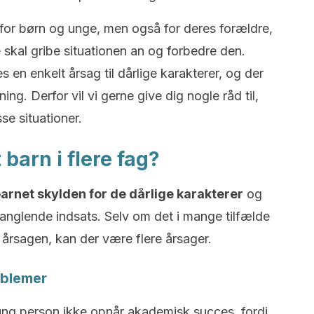
g for børn og unge, men også for deres forældre,
skal gribe situationen an og forbedre den.
es en enkelt årsag til dårlige karakterer, og der
ning. Derfor vil vi gerne give dig nogle råd til,
se situationer.
barn i flere fag?
 barnet skylden for de dårlige karakterer
og
s manglende indsats. Selv om det i mange tilfælde
 årsagen, kan der være flere årsager.
oblemer
n ung person ikke opnår akademisk succes, fordi