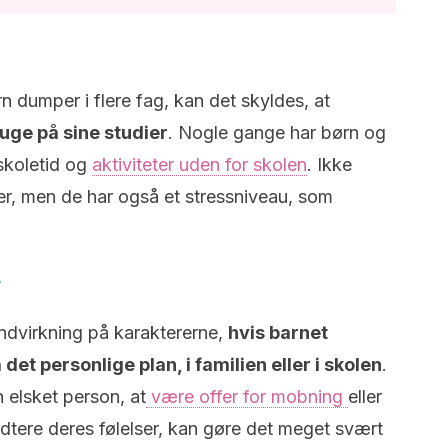
rn dumper i flere fag, kan det skyldes, at
bruge på sine studier
. Nogle gange har børn og
skoletid og
aktiviteter uden for skolen
. Ikke
ier, men de har også et stressniveau, som
r
ndvirkning på karaktererne,
hvis barnet
et personlige plan, i familien eller i skolen
.
 elsket person, at
være offer for mobning
eller
ndtere deres følelser, kan gøre det meget svært