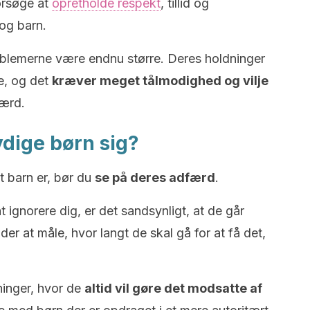
orsøge at
opretholde respekt
, tillid og
og barn.
roblemerne være endnu større. Deres holdninger
e, og det
kræver meget tålmodighed og vilje
færd.
ydige børn sig?
gt barn er, bør du
se på deres adfærd
.
ignorere dig, er det sandsynligt, at de går
r at måle, hvor langt de skal gå for at få det,
tninger, hvor de
altid vil gøre det modsatte af