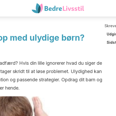
Skreve
Udgi
 op med ulydige børn?
Sids
adfærd? Hvis din lille ignorerer hvad du siger de
 tager skridt til at løse problemet. Ulydighed kan
ion og passende strategier. Opdrag dit barn og
ler hende.