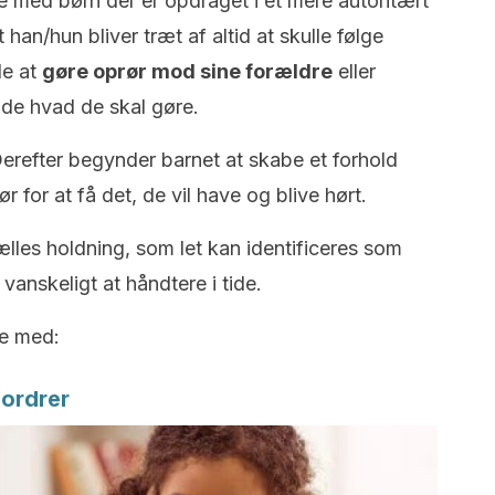
e med børn der er opdraget i et mere autoritært
t han/hun bliver træt af altid at skulle følge
de at
gøre oprør mod sine forældre
eller
nde hvad de skal gøre.
Derefter begynder barnet at skabe et forhold
 for at få det, de vil have og blive hørt.
ælles holdning, som let kan identificeres som
 vanskeligt at håndtere i tide.
je med:
 ordrer