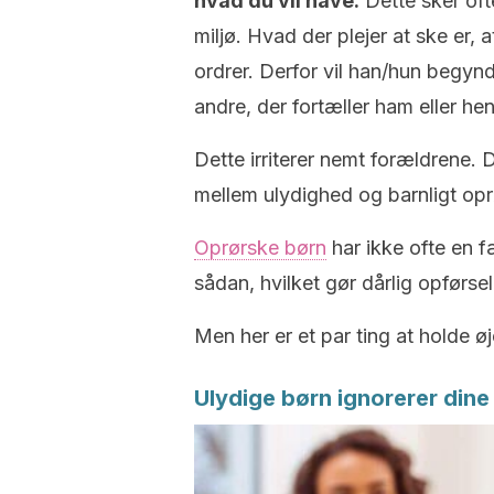
hvad du vil have.
Dette sker oft
miljø. Hvad der plejer at ske er, a
ordrer. Derfor vil han/hun begyn
andre, der fortæller ham eller he
Dette irriterer nemt forældrene. 
mellem ulydighed og barnligt oprør
Oprørske børn
har ikke ofte en f
sådan, hvilket gør dårlig opførsel
Men her er et par ting at holde ø
Ulydige børn ignorerer dine