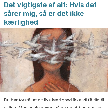
Det vigtigste af alt: Hvis det
sårer mig, så er det ikke
kærlighed
Du bør forstå, at dit livs kærlighed ikke vil få dig til
at lide. Men nogle gange på grund af bevægelse