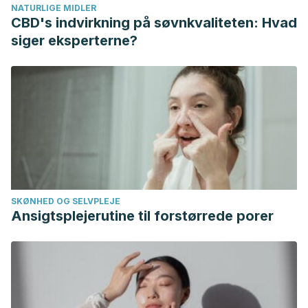
NATURLIGE MIDLER
10.17979/reipe.2018.5.2.3624.
CBD's indvirkning på søvnkvaliteten: Hvad
siger eksperterne?
SKØNHED OG SELVPLEJE
Ansigtsplejerutine til forstørrede porer