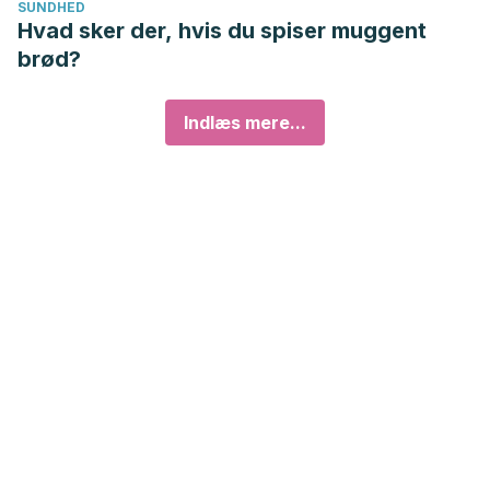
SUNDHED
Hvad sker der, hvis du spiser muggent
brød?
Indlæs mere...