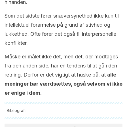
hinanden.
Som det sidste fører snæversynethed ikke kun til
intellektuel forarmelse på grund af stivhed og
lukkethed. Ofte fører det også til interpersonelle
konflikter.
Måske er målet ikke det, men det, der modtages
fra den anden side, har en tendens til at gå i den
retning. Derfor er det vigtigt at huske på, at
alle
meninger bør værdsættes, også selvom vi ikke
er enige i dem.
Bibliografi
Alle citerede kilder blev grundigt gennemgået af vores team
for at sikre deres kvalitet, pålidelighed, aktualitet og validitet.