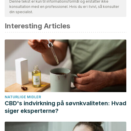
Denne tekst er kun til informationsformål og erstatter ikke
konsultation med en professionel. Hvis du er i tvivl, så konsulter
Bibliografien i denne artikel blev betragtet som pålidelig og af
din specialist.
akademisk eller videnskabelig nøjagtighed.
Interesting Articles
Concha, D., Ramírez, M. Á. B., Cuadra, I. G., Rovira, D. P., &
Rodríguez, A. F. (2012). Sesgos cognitivos y su relación
con el bienestar subjetivo.
Salud & Sociedad
,
3
(2), 115-129.
Cortada de Kohan, N., & Macbeth, G. (2006). Los sesgos
cognitivos en la toma de decisiones.
NATURLIGE MIDLER
CBD's indvirkning på søvnkvaliteten: Hvad
siger eksperterne?