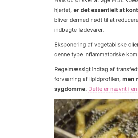
Hvis du ønsker at øge HDL koles
hjertet,
er det essentielt at kon
bliver dermed nødt til at reducere
indbagte fødevarer.
Eksponering af vegetabilske olie
denne type inflammatoriske kompo
Regelmæssigt indtag af transfedt
forværring af lipidprofilen,
men m
sygdomme.
Dette er nævnt i en a