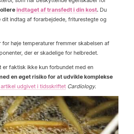
terol, som har beskyttende egenskaber for
tollere
indtaget af transfedt i din kost
.
Du
 dit indtag af forarbejdede, friturestegte og
r for høje temperaturer fremmer skabelsen af
nenter, der er skadelige for helbredet.
 er faktisk ikke kun forbundet med en
ed en øget risiko for at udvikle komplekse
rtikel udgivet i tidsskriftet
Cardiology.