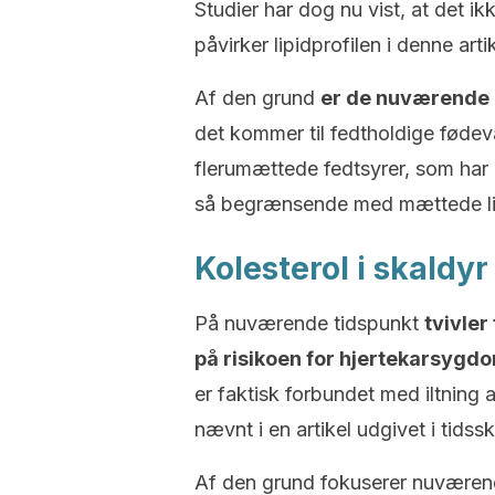
Studier har dog nu vist, at det ik
påvirker lipidprofilen i denne artik
Af den grund
er de nuværende 
det kommer til fedtholdige fødeva
flerumættede fedtsyrer, som har ny
så begrænsende med mættede lipi
Kolesterol i skald
På nuværende tidspunkt
tvivler
på risikoen for hjertekarsyg
er faktisk forbundet med iltning a
nævnt i en artikel udgivet i tidssk
Af den grund fokuserer nuværend