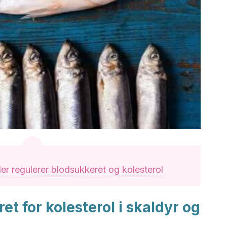
der regulerer blodsukkeret og kolesterol
et for kolesterol i skaldyr og