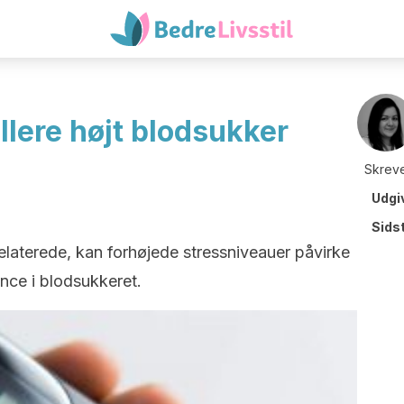
llere højt blodsukker
Skreve
Udgi
Sids
laterede, kan forhøjede stressniveauer påvirke
ance i blodsukkeret.