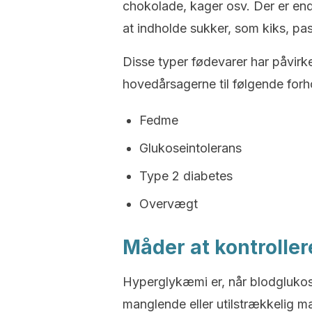
chokolade, kager osv. Der er end
at indholde sukker, som kiks, pa
Disse typer fødevarer har påvirk
hovedårsagerne til følgende forh
Fedme
Glukoseintolerans
Type 2 diabetes
Overvægt
Måder at kontroller
Hyperglykæmi er, når blodglukose
manglende eller utilstrækkelig m