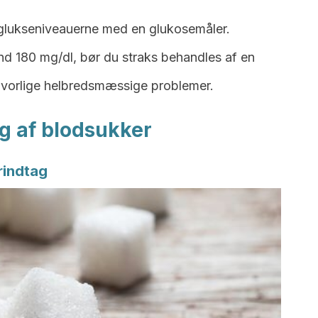
re glukseniveauerne med en glukosemåler.
end 180 mg/dl, bør du straks behandles af en
lvorlige helbredsmæssige problemer.
g af blodsukker
rindtag