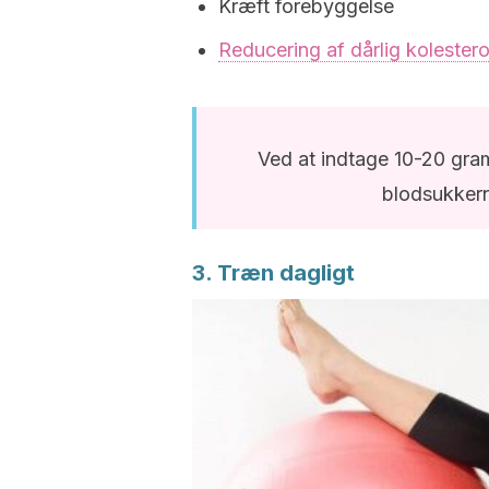
Kræft forebyggelse
Reducering af dårlig kolester
Ved at indtage 10-20 gra
blodsukker
3. Træn dagligt