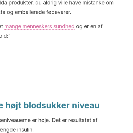
da produkter, du aldrig ville have mistanke om
sta og emballerede fødevarer.
et
mange menneskers sundhed
og er en af
old:’
e højt blodsukker niveau
niveauerne er høje. Det er resultatet af
ængde insulin.