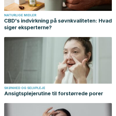
Camire, M. E. (2016). Potatoes and Human Health.
In
Advances in Potato Chemistry and Technology: Second
NATURLIGE MIDLER
Edition
(pp. 685–704). Elsevier Inc.
CBD's indvirkning på søvnkvaliteten: Hvad
https://doi.org/10.1016/B978-0-12-800002-1.00023-6
siger eksperterne?
SKØNHED OG SELVPLEJE
Ansigtsplejerutine til forstørrede porer