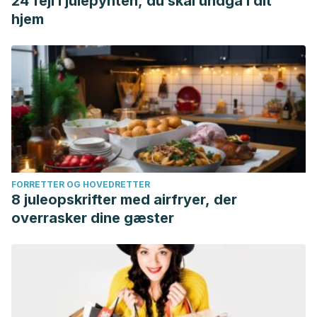
24 fejl i julepynten, du skal undgå i dit
hjem
FORRETTER OG HOVEDRETTER
8 juleopskrifter med airfryer, der
overrasker dine gæster