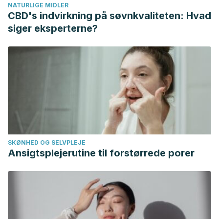
NATURLIGE MIDLER
Swift DL, McGee JE, Earnest CP, Carlisle E, Nygard M,
CBD's indvirkning på søvnkvaliteten: Hvad
Johannsen NM. The Effects of Exercise and Physical
siger eksperterne?
Activity on Weight Loss and Maintenance. Prog Cardiovasc
Dis. 2018 Jul-Aug;61(2):206-213.
SKØNHED OG SELVPLEJE
Ansigtsplejerutine til forstørrede porer