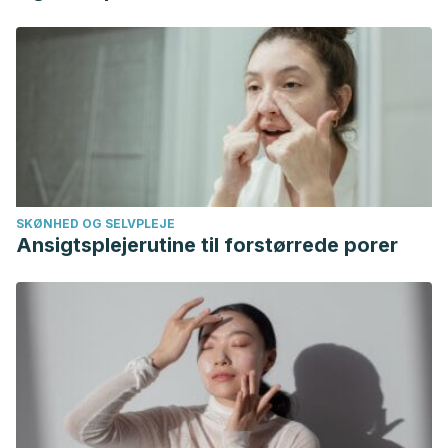
cancer risk and potential for exposure.
Journal of
toxicology and environmental health. Part B, Critical
reviews
,
9
(3), 265–296.
https://doi.org/10.1080/15287390500195570
SKØNHED OG SELVPLEJE
Ansigtsplejerutine til forstørrede porer