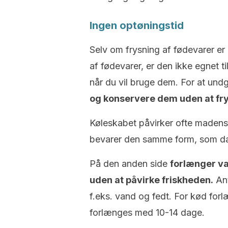
Ingen optøningstid
Selv om frysning af fødevarer er 
af fødevarer, er den ikke egnet ti
når du vil bruge dem. For at undg
og konservere dem uden at fr
Køleskabet påvirker ofte madens 
bevarer den samme form, som da
På den anden side
forlænger v
uden at påvirke friskheden.
Ant
f.eks. vand og fedt. For kød fo
forlænges med 10-14 dage.