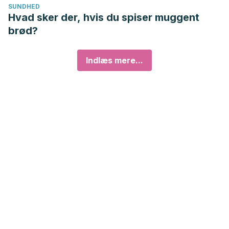
SUNDHED
Hvad sker der, hvis du spiser muggent
brød?
Indlæs mere...