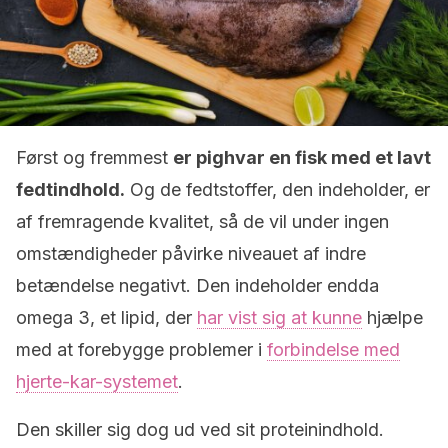
Først og fremmest
er pighvar en fisk med et lavt
fedtindhold.
Og de fedtstoffer, den indeholder, er
af fremragende kvalitet, så de vil under ingen
omstændigheder påvirke niveauet af indre
betændelse negativt. Den indeholder endda
omega 3, et lipid, der
har vist sig at kunne
hjælpe
med at forebygge problemer i
forbindelse med
hjerte-kar-systemet
.
Den skiller sig dog ud ved sit proteinindhold.