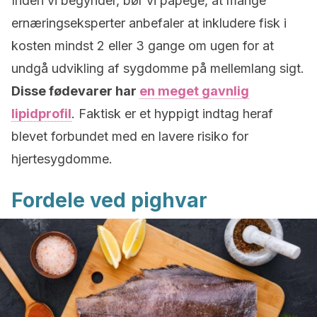
Inden vi begynder, bør vi påpege, at mange
ernæringseksperter anbefaler at inkludere fisk i
kosten mindst 2 eller 3 gange om ugen for at
undgå udvikling af sygdomme på mellemlang sigt.
Disse fødevarer har
en meget gavnlig
lipidprofil
. Faktisk er et hyppigt indtag heraf
blevet forbundet med en lavere risiko for
hjertesygdomme.
Fordele ved pighvar