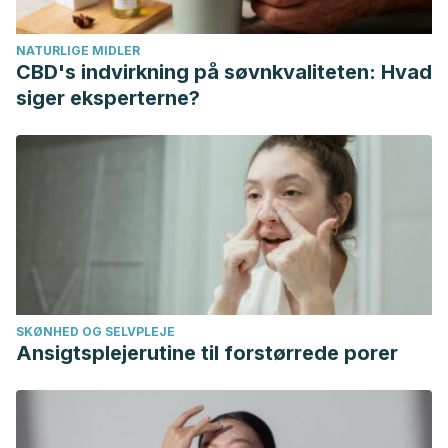
doi:10.1155/2017/2672435
Triggiani V, Tafaro E, Giagulli VA, et al. Role of iodine,
NATURLIGE MIDLER
selenium and other micronutrients in thyroid function and
CBD's indvirkning på søvnkvaliteten: Hvad
disorders.
Endocr Metab Immune Disord Drug Targets
.
siger eksperterne?
2009;9(3):277-294. doi:10.2174/187153009789044392
SKØNHED OG SELVPLEJE
Ansigtsplejerutine til forstørrede porer