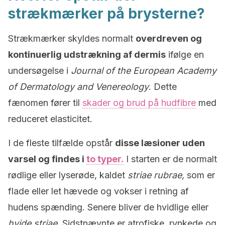
strækmærker på brysterne?
Strækmærker skyldes normalt
overdreven og
kontinuerlig udstrækning af dermis
ifølge en
undersøgelse i
Journal of the European Academy
of Dermatology and Venereology
. Dette
fænomen fører til
skader og brud på hudfibre
med
reduceret elasticitet.
I de fleste tilfælde opstår
disse læsioner uden
varsel og findes i
to typer.
I starten er de normalt
rødlige eller lyserøde, kaldet
striae rubrae,
som er
flade eller let hævede og vokser i retning af
hudens spænding. Senere bliver de hvidlige eller
hvide striae.
Sidstnævnte er atrofiske, rynkede og