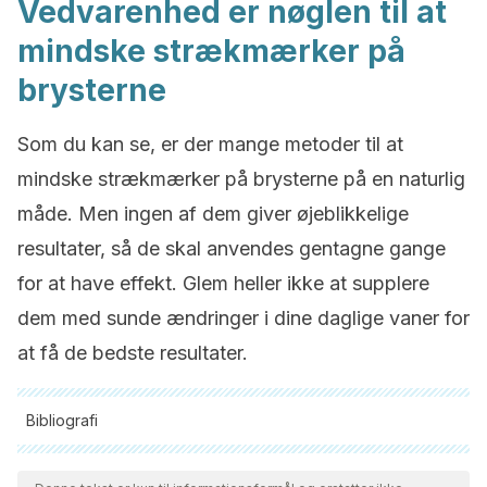
Vedvarenhed er nøglen til at
mindske strækmærker på
brysterne
Som du kan se, er der mange metoder til at
mindske strækmærker på brysterne på en naturlig
måde. Men ingen af dem giver øjeblikkelige
resultater, så de skal anvendes gentagne gange
for at have effekt. Glem heller ikke at supplere
dem med sunde ændringer i dine daglige vaner for
at få de bedste resultater.
Bibliografi
Alle citerede kilder blev grundigt gennemgået af vores team
for at sikre deres kvalitet, pålidelighed, aktualitet og validitet.