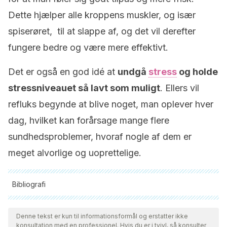
Dette hjælper alle kroppens muskler, og især
spiserøret, til at slappe af, og det vil derefter
fungere bedre og være mere effektivt.
Det er også en god idé at
undgå
stress
og holde
stressniveauet så lavt som muligt
. Ellers vil
refluks begynde at blive noget, man oplever hver
dag, hvilket kan forårsage mange flere
sundhedsproblemer, hvoraf nogle af dem er
meget alvorlige og uoprettelige.
Bibliografi
Alle citerede kilder blev grundigt gennemgået af vores team
for at sikre deres kvalitet, pålidelighed, aktualitet og validitet.
Denne tekst er kun til informationsformål og erstatter ikke
konsultation med en professionel. Hvis du er i tvivl, så konsulter