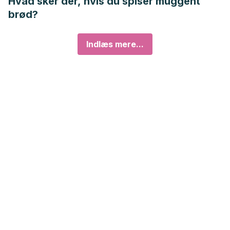
Hvad sker der, hvis du spiser muggent
brød?
Indlæs mere...