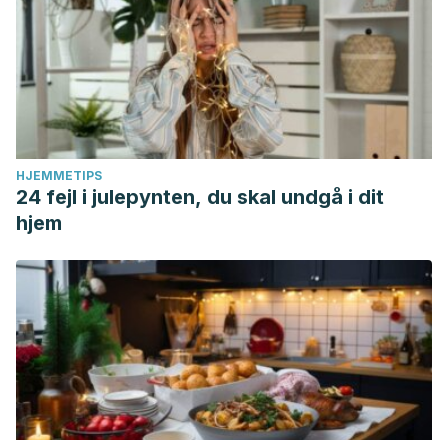
(2): 163-171.
Pellegrino D. Antioxidants and Cardiovascular Risk
Factors.
Diseases
. 2016;4(1):11. Published 2016 Feb 17.
doi:10.3390/diseases4010011
HJEMMETIPS
24 fejl i julepynten, du skal undgå i dit
hjem