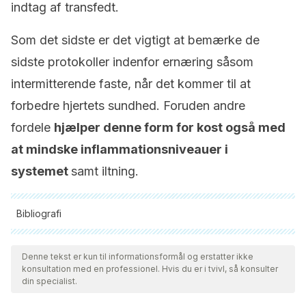
indtag af transfedt.
Som det sidste er det vigtigt at bemærke de
sidste protokoller indenfor ernæring såsom
intermitterende faste, når det kommer til at
forbedre hjertets sundhed. Foruden andre
fordele
hjælper denne form for kost også med
at mindske inflammationsniveauer i
systemet
samt iltning.
Bibliografi
Alle citerede kilder blev grundigt gennemgået af vores team
for at sikre deres kvalitet, pålidelighed, aktualitet og validitet.
Denne tekst er kun til informationsformål og erstatter ikke
konsultation med en professionel. Hvis du er i tvivl, så konsulter
Bibliografien i denne artikel blev betragtet som pålidelig og af
din specialist.
akademisk eller videnskabelig nøjagtighed.