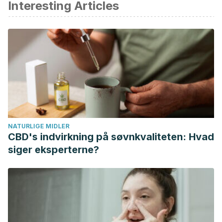
Interesting Articles
Peters SA, Singhateh Y, Mackay D, Huxley RR, Woodward
M. Total cholesterol as a risk factor for coronary heart
disease and stroke in women compared with men: A
systematic review and meta-analysis.
Atherosclerosis
.
2016;248:123‐131. doi:10.1016/j.atherosclerosis.2016.03.016
Casas R, Castro-Barquero S, Estruch R, Sacanella E.
Nutrition and Cardiovascular Health.
Int J Mol Sci
.
2018;19(12):3988. Published 2018 Dec 11.
doi:10.3390/ijms19123988
NATURLIGE MIDLER
Anand SS, Hawkes C, de Souza RJ, et al. Food
CBD's indvirkning på søvnkvaliteten: Hvad
Consumption and its Impact on Cardiovascular Disease:
siger eksperterne?
Importance of Solutions Focused on the Globalized Food
System: A Report From the Workshop Convened by the
World Heart Federation.
J Am Coll Cardiol
.
2015;66(14):1590‐1614. doi:10.1016/j.jacc.2015.07.050
Ruan Y, Guo Y, Zheng Y, et al. Cardiovascular disease