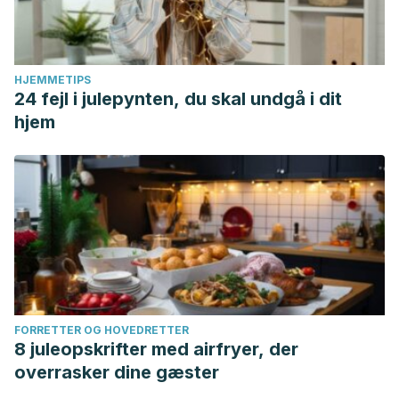
LOPEZ ERENAS, CAROLINA (2016). RESISTENCIA DE LOS
BRACKETS DE ZAFIRO A LAS FUERZAS DE COMPRENSION,
CIZALLA Y TORSION.
HJEMMETIPS
Riatti, R. Digital Smile Design a 3M™ Clarity™ ADVANCED
24 fejl i julepynten, du skal undgå i dit
Keramické Zámky: dokonalá synergie Digital Smile Design
hjem
and 3M™ Clarity™ ADVANCED Ceramic Brackets: the perfect
synergy.
Cruz Vallejos, Y. Y. (2019). Comparación de la adhesión de
streptococcus mutans atcc 25175 sobre la superficie de
brackets metálicos, cerámicos, resina y zafiro.
Yang, L., Yin, G., Liao, X., Yin, X., & Ye, N. (2019). A novel
customized ceramic bracket for esthetic orthodontics: in
vitro study.
Progress in Orthodontics
,
20
(1), 1-10.
FORRETTER OG HOVEDRETTER
Villacetín Domínguez, I. G. Evaluación In vitro de la
8 juleopskrifter med airfryer, der
pigmentación en brackets estéticos expuestos a bebidas y
overrasker dine gæster
condimentos.