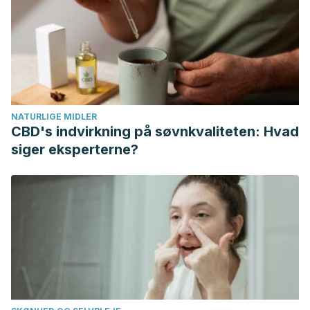
cerámicos.
Revista mexicana de ortodoncia
,
3
(4), 228-232.
ElSherifa, M. T., Shamaa, M. S., & Montasser, M. A. (2020).
Enamel around orthodontic brackets coated with flash-free
and conventional adhesives. Zahnschmelz im Bereich von
mit flash free und konventionellen Adhäsiven
beschichteten kieferorthopädischen Brackets.
Journal of
NATURLIGE MIDLER
orofacial orthopedics = Fortschritte der Kieferorthopadie :
CBD's indvirkning på søvnkvaliteten: Hvad
Organ/official journal Deutsche Gesellschaft fur
siger eksperterne?
Kieferorthopadie
,
81
(6), 419–426.
https://doi.org/10.1007/s00056-020-00241-7
Pasha, A., Vishwakarma, S., Narayan, A., Vinay, K., Shetty, S.
V., & Roy, P. P. (2015). Comparison of Frictional Forces
Generated by a New Ceramic Bracket with the
Conventional Brackets using Unconventional and
Conventional Ligation System and the Self-ligating
Brackets: An In Vitro Study.
Journal of international oral