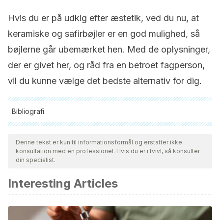
Hvis du er på udkig efter æstetik, ved du nu, at
keramiske og safirbøjler er en god mulighed, så
bøjlerne går ubemærket hen. Med de oplysninger,
der er givet her, og råd fra en betroet fagperson,
vil du kunne vælge det bedste alternativ for dig.
Bibliografi
Alle citerede kilder blev grundigt gennemgået af vores team
for at sikre deres kvalitet, pålidelighed, aktualitet og validitet.
Denne tekst er kun til informationsformål og erstatter ikke
konsultation med en professionel. Hvis du er i tvivl, så konsulter
Bibliografien i denne artikel blev betragtet som pålidelig og af
din specialist.
akademisk eller videnskabelig nøjagtighed.
Interesting Articles
López, J. D. T., Meraz, W. S., Cárdenas, J. M., Amaro, A. M.
G., Cantú, F. J. G., & Murga, H. M. (2015). Evaluación de
carga bacteriana en brackets metálicos versus brackets