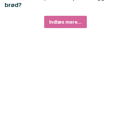
brød?
Indlæs mere...