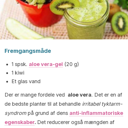
Fremgangsmåde
1 spsk.
aloe vera-gel
(20 g)
1 kiwi
Et glas vand
Der er mange fordele ved
aloe vera
. Det er en af
de bedste planter til at behandle
irritabel tyktarm-
syndrom
på grund af dens
anti-inflammatoriske
egenskaber
.
Det reducerer også mængden af ​​