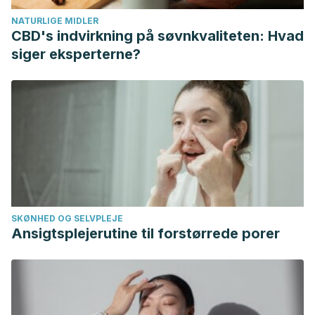
of
Melissa officinalis
L. in visceral hypersensitivity in rat
NATURLIGE MIDLER
using 2 models of acid-induced colitis and stress-induced
CBD's indvirkning på søvnkvaliteten: Hvad
irritable bowel syndrome: a possible role of nitric oxide
siger eksperterne?
pathway.
Journal of Neurogastroenterology Motility
. Julio
2018. 24 (3): 490-501.
Khedmat H, Karbasi A, et al. Aloe vera in treatment of
refractory irritable bowel syndrome: trial on iranian patients.
Journal of Research in Medical Sciences. Agosto 2013. 18
(8): 732.
Mayo Clinic. Síndrome de intestino irritable. Diciembre 2021.
National Institute of Diabetes, and Digestive and Kidney
SKØNHED OG SELVPLEJE
Diseases. Alimentación, dieta y nutrition para el síndrome
Ansigtsplejerutine til forstørrede porer
de intestino irritable. U. S. Department of Health and Human
Services. Noviembre 2017.
Servicio Nacional de Salud de Escocia (NHS). Peppermint
oil: a medicine to treat stomach cramps and boating. Julio