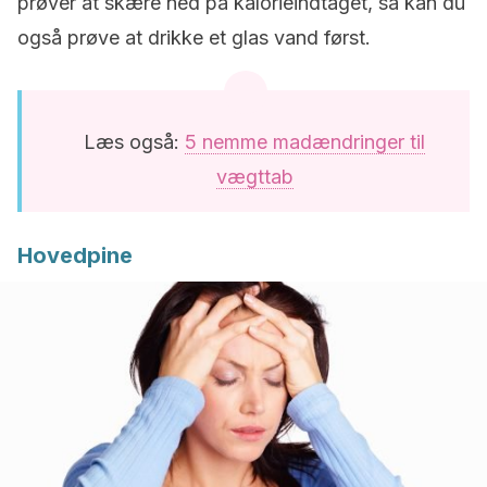
prøver at skære ned på kalorieindtaget, så kan du
også prøve at drikke et glas vand først.
Læs også:
5 nemme madændringer til
vægttab
Hovedpine