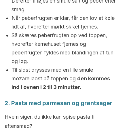
Derefter tilføjes en smule salt og peber efter
smag.
Når peberfrugten er klar, får den lov at køle
lidt af, hvorefter mørkt skræl fjernes.
Så skæres peberfrugten op ved toppen,
hvorefter kernehuset fjernes og
peberfrugten fyldes med blandingen af tun
og løg.
Til sidst drysses med en lille smule
mozarellaost på toppen og
den kommes
ind i ovnen i 2 til 3 minutter.
2. Pasta med parmesan og grøntsager
Hvem siger, du ikke kan spise pasta til
aftensmad?