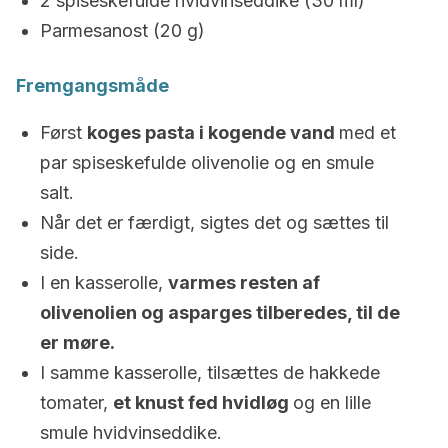
2 spiseskefulde hvidvinseddike (30 ml)
Parmesanost (20 g)
Fremgangsmåde
Først
koges pasta i kogende vand
med et
par spiseskefulde olivenolie og en smule
salt.
Når det er færdigt, sigtes det og sættes til
side.
I en kasserolle,
varmes resten af
olivenolien og asparges tilberedes, til de
er møre.
I samme kasserolle, tilsættes de hakkede
tomater,
et knust fed hvidløg
og en lille
smule hvidvinseddike.