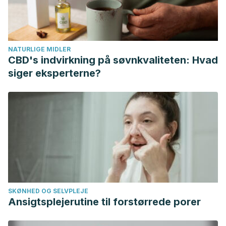
America
, 46-63.
Bishop, S. (2013).
Develop your assertiveness
(Vol. 10).
Kogan Page Publishers.
NATURLIGE MIDLER
CBD's indvirkning på søvnkvaliteten: Hvad
siger eksperterne?
SKØNHED OG SELVPLEJE
Ansigtsplejerutine til forstørrede porer