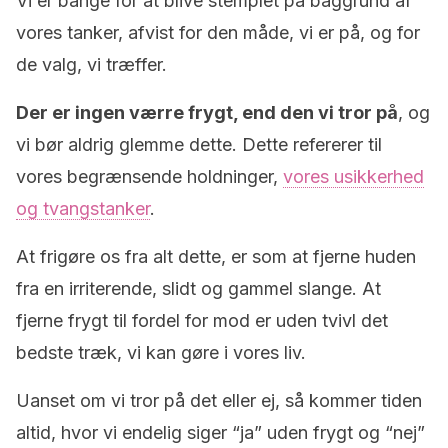
Vi er bange for at blive stemplet på baggrund af
vores tanker, afvist for den måde, vi er på, og for
de valg, vi træffer.
Der er ingen værre frygt, end den vi tror på
, og
vi bør aldrig glemme dette. Dette refererer til
vores begrænsende holdninger,
vores usikkerhed
og tvangstanker
.
At frigøre os fra alt dette, er som at fjerne huden
fra ​​en irriterende, slidt og gammel slange. At
fjerne frygt til fordel for mod er uden tvivl det
bedste træk, vi kan gøre i vores liv.
Uanset om vi tror på det eller ej, så kommer tiden
altid, hvor vi endelig siger “ja” uden frygt og “nej”