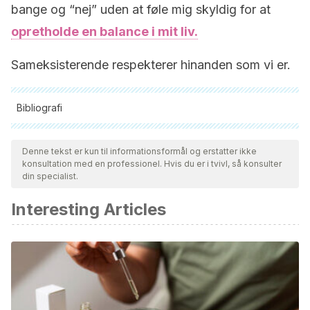
bange og “nej” uden at føle mig skyldig for at
opretholde en balance i mit liv.
Sameksisterende respekterer hinanden som vi er.
Bibliografi
Alle citerede kilder blev grundigt gennemgået af vores team
for at sikre deres kvalitet, pålidelighed, aktualitet og validitet.
Denne tekst er kun til informationsformål og erstatter ikke
konsultation med en professionel. Hvis du er i tvivl, så konsulter
Bibliografien i denne artikel blev betragtet som pålidelig og af
din specialist.
akademisk eller videnskabelig nøjagtighed.
Interesting Articles
Gilbert, C. Dr. Chris Gilbert – Author | Physician, Speaker,
and Author. Retrieved 3 January 2021, from
https://drchrisgilbert.com/
Albrecht, J. M. (1999). Saying yes and saying no:
Individualist ethics in Ellison, Burke, and Emerson.
Publications of the Modern Language Association of