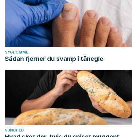
SYGDOMME
Sådan fjerner du svamp i tånegle
SUNDHED
Hvad sker der, hvis du spiser muggent