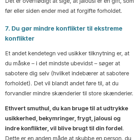
Det er overflødigt at sige, at jalousi er en gift, som
før eller siden ender med at forgifte forholdet.
7. Du gør mindre konflikter til ekstreme
konflikter
Et andet kendetegn ved usikker tilknytning er, at
du måske – i det mindste ubevidst – søger at
sabotere dig selv (hvilket indebærer at sabotere
forholdet). Det vil blandt andet føre til, at du
forvandler mindre skænderier til store skænderier.
Ethvert smuthul, du kan bruge til at udtrykke
usikkerhed, bekymringer, frygt, jalousi og
indre konflikter, vil blive brugt til din fordel
.
Dette er en anden måde at skubbe en person, du