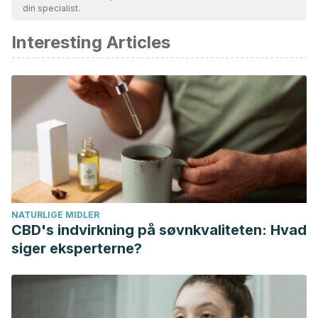
din specialist.
akademisk eller videnskabelig nøjagtighed.
Interesting Articles
Arikewuyo, A. O., Eluwole, K. K., Dambo, T. H., & Abdulbaqi,
S. S. Do low self-esteem, relationship dissatisfaction and
relationship insecurity exacerbate the intention to break up
in romantic relationships?. Current Psychology. 2021; 1-12.
Brassard, A., Péloquin, K., Dupuy, E., Wright, J., & Shaver, P.
R. Romantic attachment insecurity predicts sexual
dissatisfaction in couples seeking marital therapy. Journal
of sex & marital therapy. 2012; 38(3): 245-262.
NATURLIGE MIDLER
CBD's indvirkning på søvnkvaliteten: Hvad
siger eksperterne?