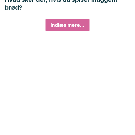
brød?
Indlæs mere...