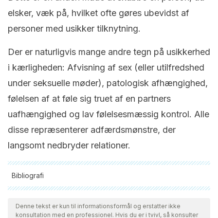
elsker, væk på, hvilket ofte gøres ubevidst af
personer med usikker tilknytning.
Der er naturligvis mange andre tegn på usikkerhed
i kærligheden: Afvisning af sex (eller utilfredshed
under seksuelle møder), patologisk afhængighed,
følelsen af at føle sig truet af en partners
uafhængighed og lav følelsesmæssig kontrol. Alle
disse repræsenterer adfærdsmønstre, der
langsomt nedbryder relationer.
Bibliografi
Alle citerede kilder blev grundigt gennemgået af vores team
for at sikre deres kvalitet, pålidelighed, aktualitet og validitet.
Denne tekst er kun til informationsformål og erstatter ikke
konsultation med en professionel. Hvis du er i tvivl, så konsulter
Bibliografien i denne artikel blev betragtet som pålidelig og af