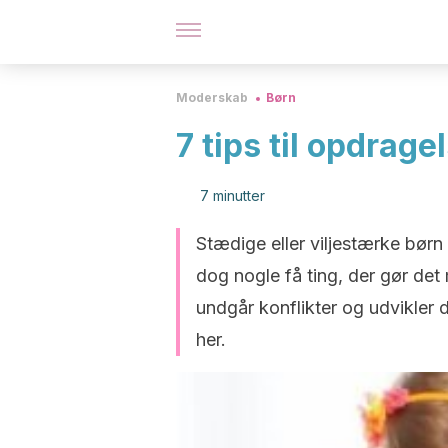
Moderskab
Børn
7 tips til opdrag
7 minutter
Stædige eller viljestærke børn 
dog nogle få ting, der gør de
undgår konflikter og udvikler 
her.