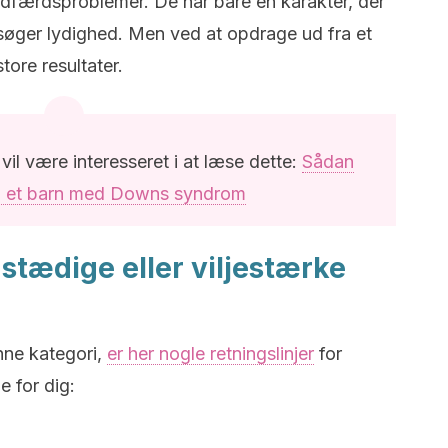
dfærdsproblemer. De har bare en karakter, der
søger lydighed. Men ved at opdrage ud fra et
ore resultater.
vil være interesseret i at læse dette:
Sådan
u et barn med Downs syndrom
stædige eller viljestærke
nne kategori,
er her nogle retningslinjer
for
 for dig: