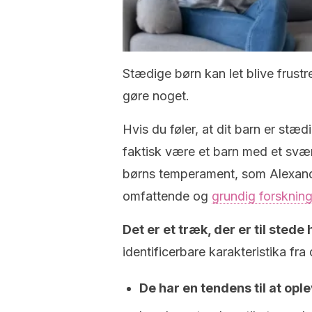
Stædige børn kan let blive frustr
gøre noget.
Hvis du føler, at dit barn er stæd
faktisk være et barn med et svær
børns temperament, som Alexande
omfattende og
grundig forsknin
Det er et træk, der er til stede 
identificerbare karakteristika fra
De har en tendens til at opl