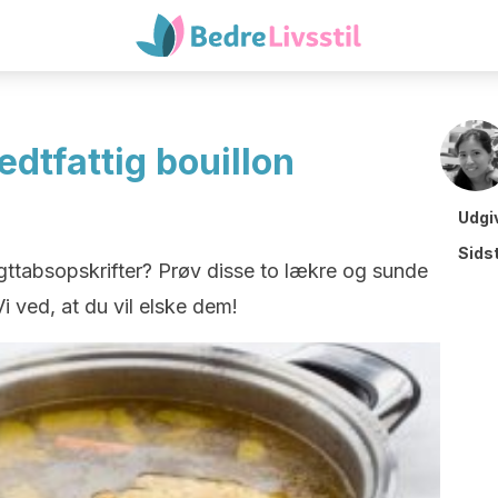
edtfattig bouillon
Udgi
Sids
ttabsopskrifter? Prøv disse to lækre og sunde
Vi ved, at du vil elske dem!