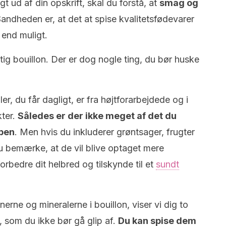
t ud af din opskrift, skal du forstå, at
smag og
Sandheden er, at det at spise kvalitetsfødevarer
 end muligt.
ig bouillon. Der er dog nogle ting, du bør huske
r, du får dagligt, er fra højtforarbejdede og i
kter.
Således er der ikke meget af det du
ppen
. Men hvis du inkluderer grøntsager, frugter
u bemærke, at de vil blive optaget mere
forbedre dit helbred og tilskynde til et
sundt
nerne og mineralerne i bouillon, viser vi dig to
n, som du ikke bør gå glip af.
Du kan spise dem