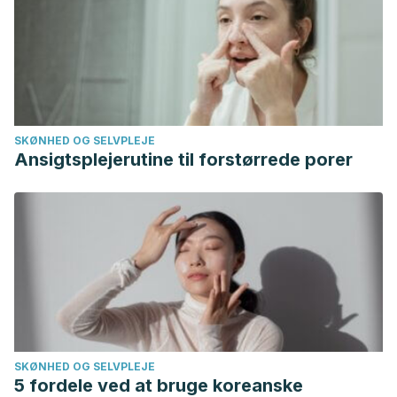
enhances food intake.
Front Psychol
. 2015;6:1657.
Published 2015 Nov 3. doi:10.3389/fpsyg.2015.01657
SKØNHED OG SELVPLEJE
Ansigtsplejerutine til forstørrede porer
SKØNHED OG SELVPLEJE
5 fordele ved at bruge koreanske