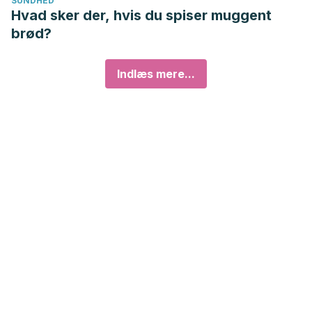
SUNDHED
Hvad sker der, hvis du spiser muggent
brød?
Indlæs mere...