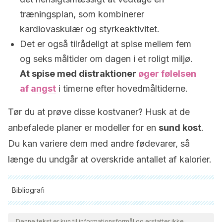
træningsplan, som kombinerer
kardiovaskulær og styrkeaktivitet.
Det er også tilrådeligt at spise mellem fem
og seks måltider om dagen i et roligt miljø.
At spise med distraktioner
øger følelsen
af ​​angst
i timerne efter hovedmåltiderne.
Tør du at prøve disse kostvaner? Husk at de
anbefalede planer er modeller for en
sund kost
.
Du kan variere dem med andre fødevarer, så
længe du undgår at overskride antallet af kalorier.
Bibliografi
Alle citerede kilder blev grundigt gennemgået af vores team
for at sikre deres kvalitet, pålidelighed, aktualitet og validitet.
Denne tekst er kun til informationsformål og erstatter ikke