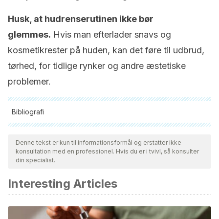
Husk, at hudrenserutinen ikke bør
glemmes
.
Hvis man efterlader snavs og
kosmetikrester på huden, kan det føre til udbrud,
tørhed, for tidlige rynker og andre æstetiske
problemer.
Bibliografi
Alle citerede kilder blev grundigt gennemgået af vores team
for at sikre deres kvalitet, pålidelighed, aktualitet og validitet.
Denne tekst er kun til informationsformål og erstatter ikke
konsultation med en professionel. Hvis du er i tvivl, så konsulter
Bibliografien i denne artikel blev betragtet som pålidelig og af
din specialist.
akademisk eller videnskabelig nøjagtighed.
Interesting Articles
Azcona, L. (2003) Higiene facial, estética y salud. Farmacia
profesional. Vol. 17, Núm. 2, páginas 66-69.
Face washing 101.
(s/f). American Academy of