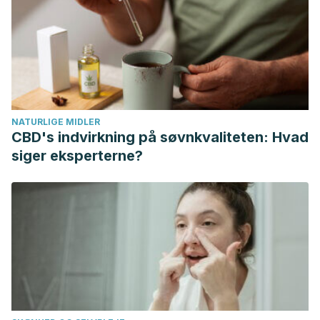
Dermatology. Recuperado el 3 de julio de 2023, de
https://www.aad.org/public/everyday-care/skin-care-
basics/care/face-washing-101
Imedio, B. (2017). Nuevas tendencias en dermofarmacia: el
agua micelar, análisis de composición y
consumo.Universidad Complutense.
NATURLIGE MIDLER
Mukhopadhyay P. (2011). Cleansers and their role in
CBD's indvirkning på søvnkvaliteten: Hvad
various dermatological disorders.
Indian journal of
siger eksperterne?
dermatology
,
56
(1), 2–6.
https://www.ncbi.nlm.nih.gov/pmc/articles/PMC3088928/
Sensitive skin compatibility of micellar water. (2017).
Journal
of the American Academy of Dermatology,
76(6), AB233.
https://doi.org/10.1016/j.jaad.2017.04.904