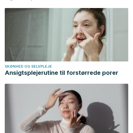
Administración de Alimentos y Medicamentos. Estados
Unidos; 2018. https://www.fda.gov/consumers/articulos-
para-el-consumidor-en-espanol/como-usar-los-productos-
para-las-unas-de-manera-segura
El peligro de los esmaltes de uñas semipermanentes.
Hospital Cruz Roja de Córdoba. España.
https://hospitalcruzrojacordoba.es/alergologia-cordoba/el-
peligro-de-los-esmaltes-de-unas-semipermanentes-
SKØNHED OG SELVPLEJE
eccema-dermatitis-de-contacto-por-acrilato/
Ansigtsplejerutine til forstørrede porer
Ferreira L, Flor J, Mazin M. Cosméticos naturales, orgánicos
y veganos. Vol. 31. pp. 30-36. Brasil; 2019.
https://www.mendeley.com/catalogue/112289eb-144f-
33b8-a1f7-6386ccfcb787/?
utm_source=desktop&utm_medium=1.19.4&utm_campaign=o
4ceb-4b70-8bf9-ef5de68f2c4c%7D
Mica. INCI Beauty. Francia.