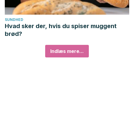
SUNDHED
Hvad sker der, hvis du spiser muggent
brød?
Indlæs mere...