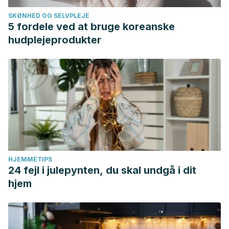
https://incibeauty.com/es/ingredients/17202-mica
SKØNHED OG SELVPLEJE
5 fordele ved at bruge koreanske
hudplejeprodukter
HJEMMETIPS
24 fejl i julepynten, du skal undgå i dit
hjem