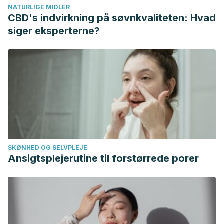
NATURLIGE MIDLER
family.html
CBD's indvirkning på søvnkvaliteten: Hvad
Cubero Venegas, Carmen María. La disciplina en el aula:
siger eksperterne?
Reflexiones en torno a los procesos de comunicación.
Revista Electrónica “Actualidades Investigativas en
Educación”, julio-diciembre, 2004.vol. 4, núm. 2, p. 7
Cuicas Zuleyvic. Qué evaluar para elegir un jardín de
infancia [Internet]. Eres Mamá. 27 abril, 2020 [citado
3/12/2020]. Disponible en: https://eresmama.com/que-
evaluar-para-elegir-un-jardin-de-infancia/
Gil G., Marielba; Sánchez G., Olga. Educación inicial o
SKØNHED OG SELVPLEJE
preescolar: el niño y la niña menores de tres años. Algunas
Ansigtsplejerutine til forstørrede porer
orientaciones a los docentes. Educere. octubre-diciembre,
2004; volumen 8: pp. 535-543
Healthy children. ¿Está listo su niño para entrar al kínder?
[Internet]. Healthy children. 7/23/2019 [citado 3/12/2020].
Disponible