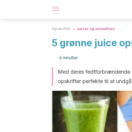
Opskrifter
Juicer og smoothies
5 grønne juice op
4 minutter
Med deres fedtforbrændende i
opskrifter perfekte til at undg