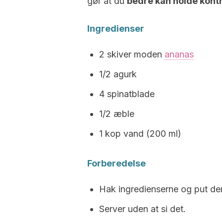
gør at du
bedre kan holde kontr
Ingredienser
2 skiver moden
ananas
1/2 agurk
4 spinatblade
1/2 æble
1 kop vand (200 ml)
Forberedelse
Hak ingredienserne og put de
Server uden at si det.