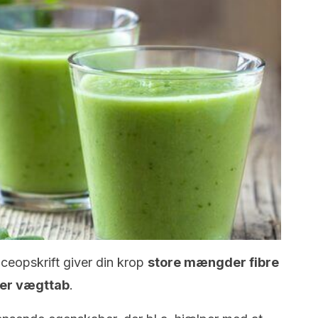
iceopskrift giver din krop
store mængder fibre
rer vægttab
.