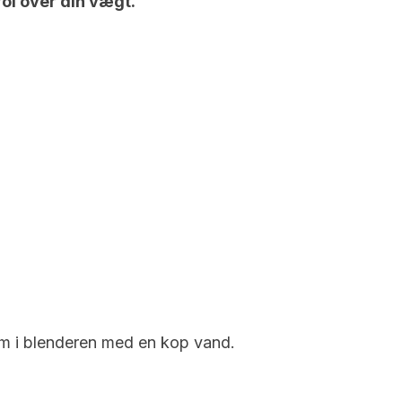
ol over din vægt.
m i blenderen med en kop vand.