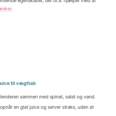
 rensende egenskaber, der bl.a. hjælper med at
æsker
.
uice til vægttab
 blenderen sammen med spinat, salat og vand.
 opnår en glat juice og server straks, uden at