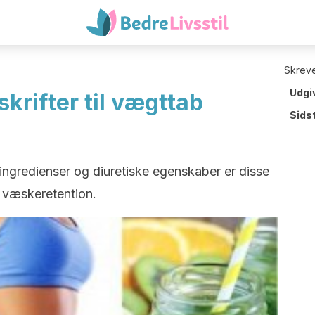
Skreve
Udgi
skrifter til vægttab
Sids
ngredienser og diuretiske egenskaber er disse
å væskeretention.