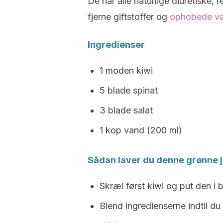
De har alle naturlige diuretiske,
fjerne giftstoffer og
ophobede v
Ingredienser
1 moden kiwi
5 blade spinat
3 blade salat
1 kop vand (200 ml)
Sådan laver du denne grønne j
Skræl først kiwi og put den i
Blend ingredienserne indtil du