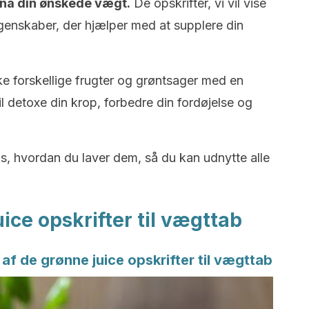
t nå din ønskede vægt.
De opskrifter, vi vil vise
genskaber, der hjælper med at supplere din
e forskellige frugter og grøntsager med en
il detoxe din krop, forbedre din fordøjelse og
is, hvordan du laver dem, så du kan udnytte alle
ice opskrifter til vægttab
n af de grønne juice opskrifter til vægttab