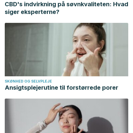
https://www.nature.com/articles/nrdp201740
CBD's indvirkning på søvnkvaliteten: Hvad
Kennedy, K. P., Alexander, J. L., Garakani, A., Gross, L. S.,
siger eksperterne?
Mintz, D. L., Parikh, T., Pine, J. H., Sumner, C. R., & Baron, D.
A. (2024). Vitamin B12 Supplementation in Psychiatric
Practice.
Current psychiatry reports
, 26, 1-8.
https://link.springer.com/article/10.1007/s11920-024-01505-
4
Leal Gomes de Macêdo, L., Resende Gonçalves de
Carvalho, C. M., Costa Cavalcanti, J., & Silva de Almendra
Freitas, B. D. J. (2017). Vitamin B12, bone mineral density
SKØNHED OG SELVPLEJE
and fracture risk in adults: A systematic review.
Revista da
Ansigtsplejerutine til forstørrede porer
Associação Médica Brasileira
,
63
(9), 801-809.
https://www.scielo.br/j/ramb/a/3fbspChfQpnn4tKmJ7wynvf/?
lang=en
Pardo-Cabello, A. J., Manzano-Gamero, V., & Puche-
Cañas, E. (2023). Vitamina B12:¿ para algo más que el