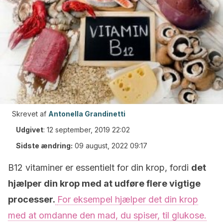
Skrevet af
Antonella Grandinetti
Udgivet
:
12 september, 2019 22:02
Sidste ændring:
09 august, 2022 09:17
B12 vitaminer er essentielt for din krop, fordi
det
hjælper din krop med at udføre flere vigtige
processer.
For eksempel hjælper det din krop
med at omdanne den mad, du spiser, til glukose.