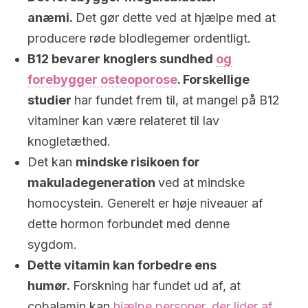
anæmi.
Det gør dette ved at hjælpe med at
producere røde blodlegemer ordentligt.
B12 bevarer knoglers sundhed
og
forebygger osteoporose
. Forskellige
studier
har fundet frem til, at mangel på B12
vitaminer kan være relateret til lav
knogletæthed.
Det kan
m
indske risikoen for
makuladegeneration
ved at mindske
homocystein. Generelt er høje niveauer af
dette hormon forbundet med denne
sygdom.
Dette vitamin kan forbedre ens
humør.
Forskning har fundet ud af, at
cobalamin kan
hjælpe personer, der lider af