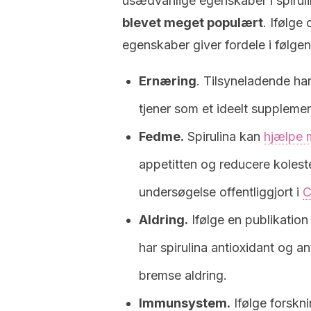
usædvanlige egenskaber i spirul
blevet meget populært
. Ifølge 
egenskaber giver fordele i følge
Ernæring
. Tilsyneladende ha
tjener som et ideelt supplement
Fedme.
Spirulina kan
hjælpe 
appetitten og reducere koleste
undersøgelse offentliggjort i
C
Aldring.
Ifølge en publikation
har spirulina antioxidant og a
bremse aldring.
Immunsystem.
Ifølge forskni