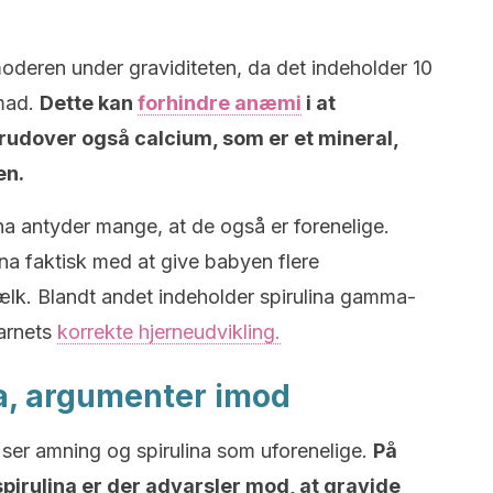
moderen under graviditeten, da det indeholder 10
 mad.
Dette kan
forhindre anæmi
i at
udover også calcium, som er et mineral,
en.
na antyder mange, at de også er forenelige.
ina faktisk med at give babyen flere
k. Blandt andet indeholder spirulina gamma-
barnets
korrekte hjerneudvikling.
a, argumenter imod
ser amning og spirulina som uforenelige.
På
spirulina er der advarsler mod, at gravide