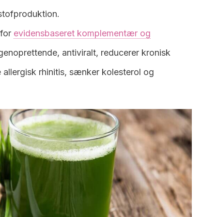
istofproduktion.
 for
evidensbaseret komplementær og
 genoprettende, antiviralt, reducerer kronisk
allergisk rhinitis, sænker kolesterol og