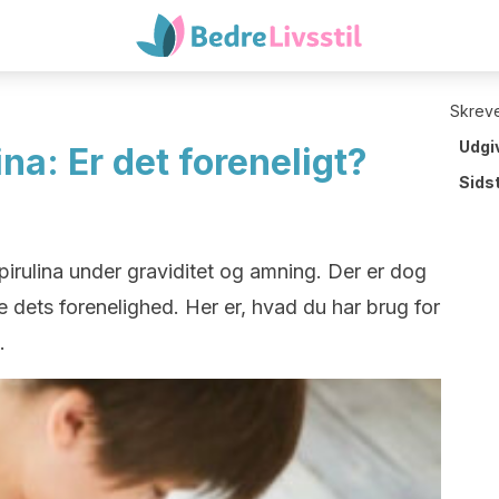
Skreve
Udgi
na: Er det foreneligt?
Sids
rulina under graviditet og amning. Der er dog
te dets forenelighed. Her er, hvad du har brug for
.