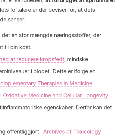
ina, er sandheden,
at forbruget af spirulina er
dets fortalere er der beviser for, at dets
nde sanser:
r det en stor mængde næringsstoffer, der
 til din kost.
med at reducere kropsfedt
, mindske
rolniveauer i blodet. Dette er ifølge en
omplementary Therapies in Medicine
.
 i
Oxidative Medicine and Cellular Longevity
ntiinflammatoriske egenskaber. Derfor kan det
ng offentliggjort i
Archives of Toxicology