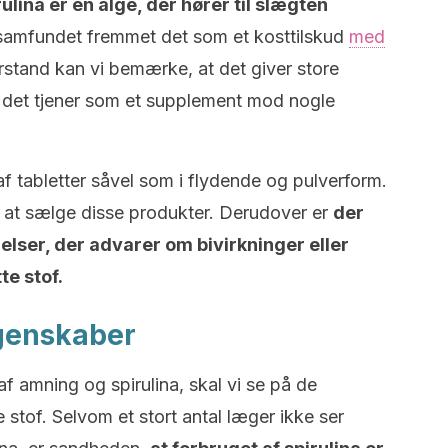
rulina er en alge, der hører til slægten
 samfundet fremmet det som et kosttilskud
med
orstand kan vi bemærke, at det giver store
 det tjener som et supplement mod nogle
af tabletter såvel som i flydende og pulverform.
l at sælge disse produkter. Derudover er
der
elser, der advarer om bivirkninger eller
te stof.
egenskaber
af amning og spirulina, skal vi se på de
tof. Selvom et stort antal læger ikke ser