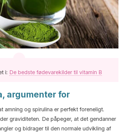
t i:
De bedste fødevarekilder til vitamin B
a, argumenter for
t amning og spirulina er perfekt foreneligt.
der graviditeten. De påpeger, at det gendanner
er og bidrager til den normale udvikling af