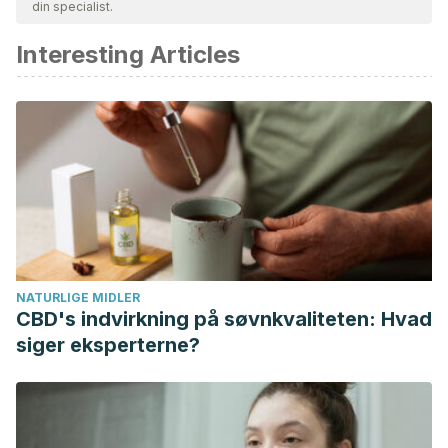
din specialist.
akademisk eller videnskabelig nøjagtighed.
Interesting Articles
Carr AC., Maggini S., Vitamin C and immune function.
Nutrients, 2017.
Abouzed TK., Contreras MM., Sadek KM., Shukry M., et al.,
Red onion scales ameliorated streptozotocin induced
diabetes and diabetic nephropathy in wistar rats in relation
to their metabolite fingerprint. Diabetes Res Clin Pract,
2018. 140: 253-264.
Saari JC., VItamin A and vision. Subcell Biochem, 2016. 81:
231-259.
NATURLIGE MIDLER
CBD's indvirkning på søvnkvaliteten: Hvad
siger eksperterne?