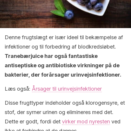
Denne frugtslægt er især ideel til bekæmpelse af
infektioner og til forbedring af blodkredsløbet.
Tranebærjuice har også fantastiske
antiseptiske og antibiotiske virkninger på de
bakterier, der forårsager urinvejsinfektioner.
Læs også:
Årsager til urinvejsinfektioner
Disse frugttyper indeholder også klorogensyre, et
stof, der syrner urinen og elimineres med det.
Dette er godt, fordi det
virker mod nyresten
ved
ikke at forhindre at de dannes.