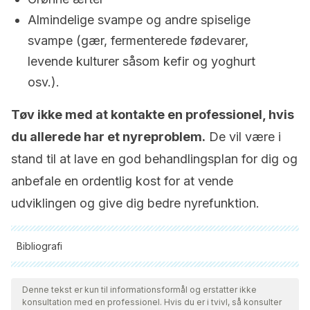
Almindelige svampe og andre spiselige
svampe (gær, fermenterede fødevarer,
levende kulturer såsom kefir og yoghurt
osv.).
Tøv ikke med at kontakte en professionel, hvis
du allerede har et nyreproblem.
De vil være i
stand til at lave en god behandlingsplan for dig og
anbefale en ordentlig kost for at vende
udviklingen og give dig bedre nyrefunktion.
Bibliografi
Alle citerede kilder blev grundigt gennemgået af vores team
for at sikre deres kvalitet, pålidelighed, aktualitet og validitet.
Denne tekst er kun til informationsformål og erstatter ikke
konsultation med en professionel. Hvis du er i tvivl, så konsulter
Bibliografien i denne artikel blev betragtet som pålidelig og af