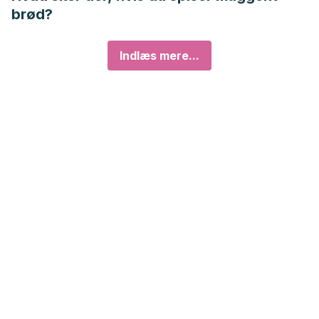
brød?
Indlæs mere...