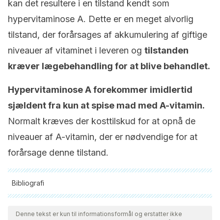
kan det resultere i en tilstand kendt som
hypervitaminose A. Dette er en meget alvorlig
tilstand, der forårsages af akkumulering af giftige
niveauer af vitaminet i leveren og
tilstanden
kræver lægebehandling for at blive behandlet.
Hypervitaminose A forekommer imidlertid
sjældent fra kun at spise mad med A-vitamin.
Normalt kræves der kosttilskud for at opnå de
niveauer af A-vitamin, der er nødvendige for at
forårsage denne tilstand.
Bibliografi
Alle citerede kilder blev grundigt gennemgået af vores team
for at sikre deres kvalitet, pålidelighed, aktualitet og validitet.
Denne tekst er kun til informationsformål og erstatter ikke