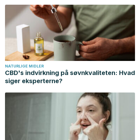
http://www.sccalp.org/boletin/191/BolPediatr2005_45_017-
022.pdf
Pin Arboledas, G., & Lluch Rosello, A.
(2011). El sueño en
el primer año de vida:¿ cómo lo enfocamos?.
Pediatría
Atención Primaria
,
13
, 101-111.
http://scielo.isciii.es/scielo.php?pid=S1139-
76322011000400011&script=sci_arttext&tlng=en
NATURLIGE MIDLER
Jové, R.
(2006).
Dormir sin lágrimas: dejarle llorar no es la
CBD's indvirkning på søvnkvaliteten: Hvad
solución
. La esfera de los libros.
siger eksperterne?
https://books.google.es/books?
hl=es&lr=&id=GqjHAgAAQBAJ&oi=fnd&pg=PA163&dq=dormir
González, C.
(2012).
Bésame mucho: cómo criar a tus hijos
con amor
. Temas de hoy.