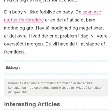
Din baby vil ikke forblive en baby. De
søvnløse
nætter for forældre
er en del af at se et barn
modne og gro. Hav tålmodighed og meget snart
er det ovre. Hvad der er et problem i dag, vil være
overstået i morgen. Du vil have tid til at slappe af i
fremtiden.
Bibliografi
Alle citerede kilder blev grundigt gennemgået af vores team
for at sikre deres kvalitet, pålidelighed, aktualitet og validitet.
Denne tekst er kun til informationsformål og erstatter ikke
konsultation med en professionel. Hvis du er i tvivl, så konsulter
Bibliografien i denne artikel blev betragtet som pålidelig og af
din specialist.
akademisk eller videnskabelig nøjagtighed.
Interesting Articles
RODRÍGUEZ, A. S., & GARCÍA, B. R.
(2005). Hábitos de
sueño en la revisión del niño sano.
Bol pediatr
,
45
, 17-22.