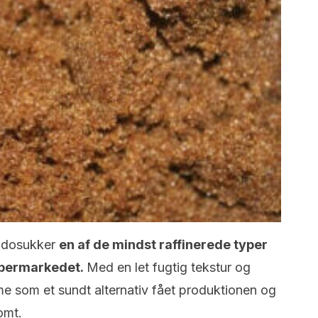
adosukker
en af de mindst raffinerede typer
supermarkedet.
Med en let fugtig tekstur og
 som et sundt alternativ fået produktionen og
omt.