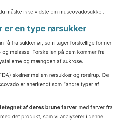
ng, du måske ikke vidste om muscovadosukker.
 er en type rørsukker
an få fra sukkerrør, som tager forskellige former:
rup og melasse. Forskellen på dem kommer fra
krystallerne og mængden af sukrose.
FDA) skelner mellem rørsukker og rørsirup. De
scovado er anerkendt som “andre typer af
ndetegnet af deres brune farver
med farver fra
et med det produkt, som vi analyserer i denne