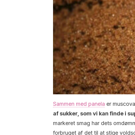
Sammen med panela
er muscov
af sukker, som vi kan finde i 
markeret smag har dets omdømme
forbruget af det til at stige volds