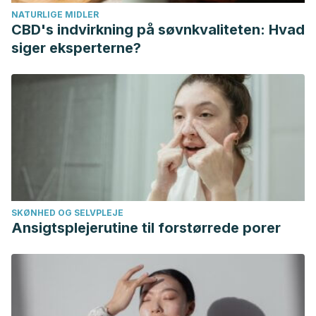
Carrelli, A., Bucovsky, M., Horst, R., Cremers, S., Zhang, C.,
NATURLIGE MIDLER
Bessler, M., Schrope, B., Evanko, J., Blanco, J., Silverberg,
CBD's indvirkning på søvnkvaliteten: Hvad
S. J., … Stein, E. M. (2016). Vitamin D Storage in Adipose
siger eksperterne?
Tissue of Obese and Normal Weight Women. Journal of
bone and mineral research : the official journal of the
American Society for Bone and Mineral Research, 32(2),
237-242.
SKØNHED OG SELVPLEJE
Ansigtsplejerutine til forstørrede porer