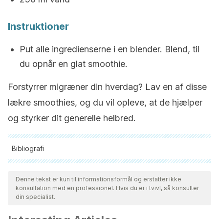
Instruktioner
Put alle ingredienserne i en blender. Blend, til
du opnår en glat smoothie.
Forstyrrer migræner din hverdag? Lav en af disse
lækre smoothies, og du vil opleve, at de hjælper
og styrker dit generelle helbred.
Bibliografi
Alle citerede kilder blev grundigt gennemgået af vores team
for at sikre deres kvalitet, pålidelighed, aktualitet og validitet.
Denne tekst er kun til informationsformål og erstatter ikke
konsultation med en professionel. Hvis du er i tvivl, så konsulter
Bibliografien i denne artikel blev betragtet som pålidelig og af
din specialist.
akademisk eller videnskabelig nøjagtighed.