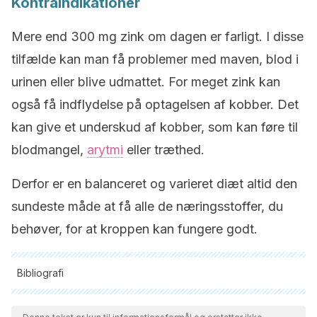
Kontraindikationer
Mere end 300 mg zink om dagen er farligt. I disse
tilfælde kan man få problemer med maven, blod i
urinen eller blive udmattet. For meget zink kan
også få indflydelse på optagelsen af kobber. Det
kan give et underskud af kobber, som kan føre til
blodmangel,
arytmi
eller træthed.
Derfor er en balanceret og varieret diæt altid den
sundeste måde at få alle de næringsstoffer, du
behøver, for at kroppen kan fungere godt.
Bibliografi
Alle citerede kilder blev grundigt gennemgået af vores team
for at sikre deres kvalitet, pålidelighed, aktualitet og validitet.